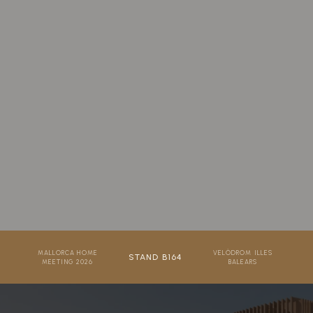
MALLORCA HOME
VELÒDROM ILLES
STAND B164
MEETING 2026
BALEARS